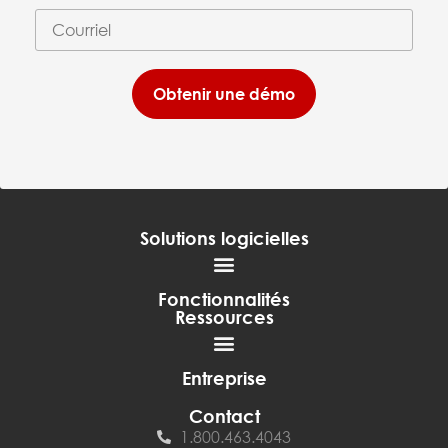
Courriel
(requis)
*
Obtenir une démo
Solutions logicielles
Fonctionnalités
Ressources
Entreprise
Contact
1.800.463.4043