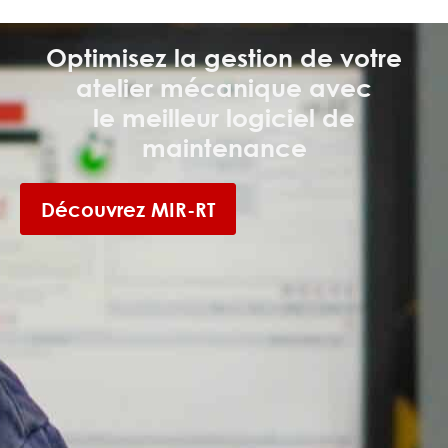
Optimisez la gestion de votre
atelier mécanique avec
le meilleur logiciel de
maintenance
Découvrez MIR-RT