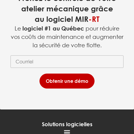
atelier mécanique grâce
au logiciel
MIR
-RT
Le
logiciel #1 au Québec
pour réduire
vos coûts de maintenance et augmenter
la sécurité de votre flotte.
Courriel
(requis)
*
Obtenir une démo
Solutions logicielles