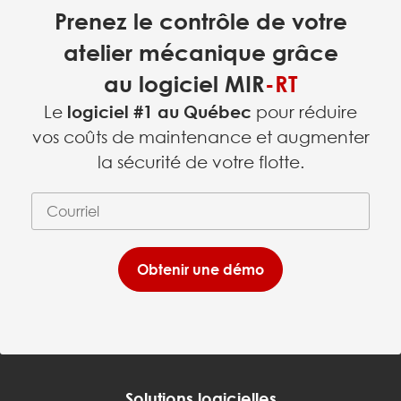
Prenez le contrôle de votre
atelier mécanique grâce
au logiciel
MIR
-RT
Le
logiciel #1 au Québec
pour réduire
vos coûts de maintenance et augmenter
la sécurité de votre flotte.
Courriel
(requis)
*
Obtenir une démo
Solutions logicielles