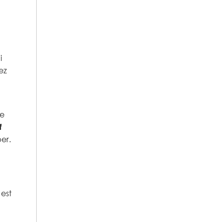
i
ez
ie
f
er.
’est