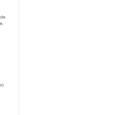
 de
e,
r)