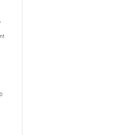
e
nt
.
0